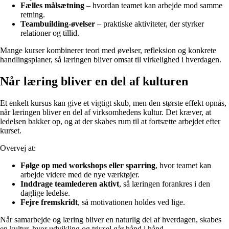
Fælles målsætning
– hvordan teamet kan arbejde mod samme
retning.
Teambuilding-øvelser
– praktiske aktiviteter, der styrker
relationer og tillid.
Mange kurser kombinerer teori med øvelser, refleksion og konkrete
handlingsplaner, så læringen bliver omsat til virkelighed i hverdagen.
Når læring bliver en del af kulturen
Et enkelt kursus kan give et vigtigt skub, men den største effekt opnås,
når læringen bliver en del af virksomhedens kultur. Det kræver, at
ledelsen bakker op, og at der skabes rum til at fortsætte arbejdet efter
kurset.
Overvej at:
Følge op med workshops eller sparring
, hvor teamet kan
arbejde videre med de nye værktøjer.
Inddrage teamlederen aktivt
, så læringen forankres i den
daglige ledelse.
Fejre fremskridt
, så motivationen holdes ved lige.
Når samarbejde og læring bliver en naturlig del af hverdagen, skabes
en kultur, hvor udvikling og trivsel går hånd i hånd.