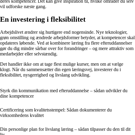
deres kompetencer. Det kan give inspiration til, hvilke områder du selv
vil udforske næste gang.
En investering i fleksibilitet
Arbejdslivet ændrer sig hurtigere end nogensinde. Nye teknologier,
grøn omstilling og ændrede arbejdsformer betyder, at kompetencer skal
opdateres løbende. Ved at kombinere læring fra flere efteruddannelser
gør du dig mindre sårbar over for forandringer – og mere attraktiv som
medarbejder eller selvstændig.
Det handler ikke om at tage flest mulige kurser, men om at vælge
klogt. Når du sammensætter din egen læringsvej, investerer du i
fleksibilitet, nysgerrighed og livslang udvikling.
Styrk din kommunikation med efteruddannelse – sådan udvikler du
dine kompetencer
Certificering som kvalitetsstempel: Sådan dokumenterer du
virksomhedens kvalitet
Din personlige plan for livslang læring – sådan tilpasser du den til dit
liv