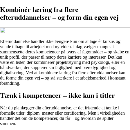
Kombinér læring fra flere
efteruddannelser – og form din egen vej
Efteruddannelse handler ikke længere kun om at tage ét kursus og
vende tilbage til arbejdet med ny viden. I dag vælger mange at
sammensætte deres kompetencer på tværs af fagområder – og skabe en
unik profil, der passer til netop deres karriere og interesser. Det kan
være en leder, der kombinerer projektstyring med psykologi, eller en
håndværker, der supplerer sin faglighed med bæredygtighed og
digitalisering. Ved at kombinere læring fra flere efteruddannelser kan
du forme din egen vej – og stå stærkere i et arbejdsmarked i konstant
forandring.
Tænk i kompetencer – ikke kun i titler
Når du planlægger din efteruddannelse, er det fristende at tænke i
formelle titler: diplom, master eller certificering. Men i virkeligheden
handler det om de kompetencer, du får – og hvordan de spiller
sammen.