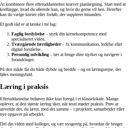
At kombinere flere efteruddannelser kræver planlægning. Start med at
kortlægge, hvad du allerede kan, og hvor du gerne vil hen. Herefter
kan du vælge kurser eller forløb, der supplerer hinanden.
Et godt råd er at tænke i tre lag:
Faglig fordybelse
– styrk din kernekompetence med
specialiseret viden.
Tværgående færdigheder
– fx kommunikation, ledelse eller
digital forståelse.
Personlig udvikling
– lær at bruge dine styrker og navigere i
forandringer.
På den måde får du både dybde og bredde – og en læringsrejse, der
føles meningsfuld.
Læring i praksis
Efteruddannelse behøver ikke kun foregå i et klasselokale. Mange
oplever, at den største læring sker, når teori møder praksis. Prøv at
anvende det, du lærer, med det samme – i projekter, samarbejder eller
nye opgaver på arbejdet.
Del din viden med kolleger, og vær nysgerrig på, hvordan de bruger