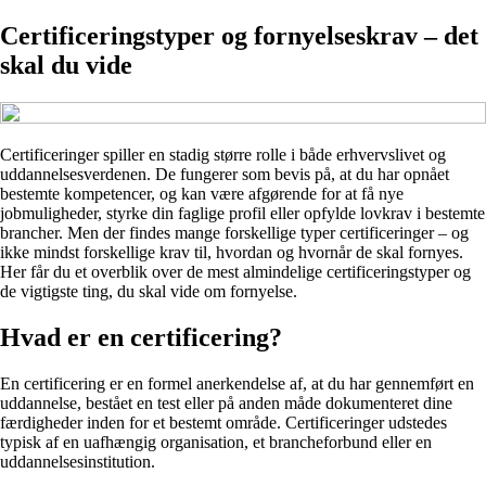
Certificeringstyper og fornyelseskrav – det
skal du vide
Certificeringer spiller en stadig større rolle i både erhvervslivet og
uddannelsesverdenen. De fungerer som bevis på, at du har opnået
bestemte kompetencer, og kan være afgørende for at få nye
jobmuligheder, styrke din faglige profil eller opfylde lovkrav i bestemte
brancher. Men der findes mange forskellige typer certificeringer – og
ikke mindst forskellige krav til, hvordan og hvornår de skal fornyes.
Her får du et overblik over de mest almindelige certificeringstyper og
de vigtigste ting, du skal vide om fornyelse.
Hvad er en certificering?
En certificering er en formel anerkendelse af, at du har gennemført en
uddannelse, bestået en test eller på anden måde dokumenteret dine
færdigheder inden for et bestemt område. Certificeringer udstedes
typisk af en uafhængig organisation, et brancheforbund eller en
uddannelsesinstitution.