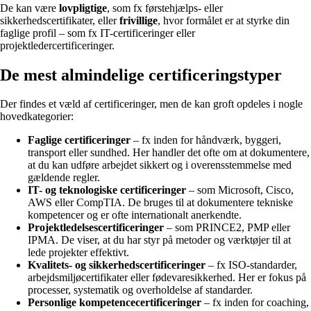
De kan være
lovpligtige
, som fx førstehjælps- eller
sikkerhedscertifikater, eller
frivillige
, hvor formålet er at styrke din
faglige profil – som fx IT-certificeringer eller
projektledercertificeringer.
De mest almindelige certificeringstyper
Der findes et væld af certificeringer, men de kan groft opdeles i nogle
hovedkategorier:
Faglige certificeringer
– fx inden for håndværk, byggeri,
transport eller sundhed. Her handler det ofte om at dokumentere,
at du kan udføre arbejdet sikkert og i overensstemmelse med
gældende regler.
IT- og teknologiske certificeringer
– som Microsoft, Cisco,
AWS eller CompTIA. De bruges til at dokumentere tekniske
kompetencer og er ofte internationalt anerkendte.
Projektledelsescertificeringer
– som PRINCE2, PMP eller
IPMA. De viser, at du har styr på metoder og værktøjer til at
lede projekter effektivt.
Kvalitets- og sikkerhedscertificeringer
– fx ISO-standarder,
arbejdsmiljøcertifikater eller fødevaresikkerhed. Her er fokus på
processer, systematik og overholdelse af standarder.
Personlige kompetencecertificeringer
– fx inden for coaching,