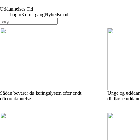
Uddannelses Tid
Login
Kom i gang
Nyhedsmail
Sådan bevarer du læringslysten efter endt
Unge og uddanne
efteruddannelse
dit første uddan