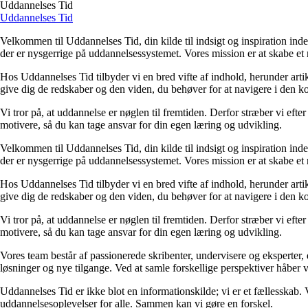
Uddannelses Tid
Uddannelses Tid
Velkommen til Uddannelses Tid, din kilde til indsigt og inspiration inde
der er nysgerrige på uddannelsessystemet. Vores mission er at skabe e
Hos Uddannelses Tid tilbyder vi en bred vifte af indhold, herunder arti
give dig de redskaber og den viden, du behøver for at navigere i den k
Vi tror på, at uddannelse er nøglen til fremtiden. Derfor stræber vi efte
motivere, så du kan tage ansvar for din egen læring og udvikling.
Velkommen til Uddannelses Tid, din kilde til indsigt og inspiration inde
der er nysgerrige på uddannelsessystemet. Vores mission er at skabe e
Hos Uddannelses Tid tilbyder vi en bred vifte af indhold, herunder arti
give dig de redskaber og den viden, du behøver for at navigere i den k
Vi tror på, at uddannelse er nøglen til fremtiden. Derfor stræber vi efte
motivere, så du kan tage ansvar for din egen læring og udvikling.
Vores team består af passionerede skribenter, undervisere og eksperter,
løsninger og nye tilgange. Ved at samle forskellige perspektiver håber vi
Uddannelses Tid er ikke blot en informationskilde; vi er et fællesskab. V
uddannelsesoplevelser for alle. Sammen kan vi gøre en forskel.