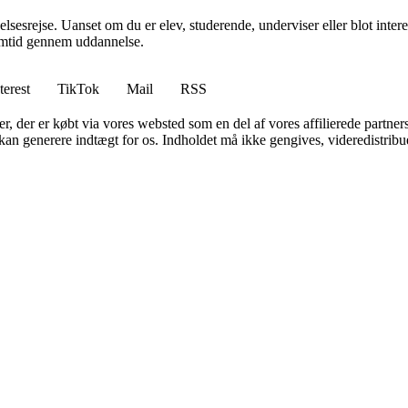
nelsesrejse. Uanset om du er elev, studerende, underviser eller blot intere
emtid gennem uddannelse.
terest
TikTok
Mail
RSS
ter, der er købt via vores websted som en del af vores affilierede partne
 kan generere indtægt for os. Indholdet må ikke gengives, videredistribue