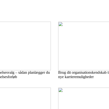
lsesvalg – sådan planlægger du
Brug dit organisationskendskab til
nelsesforløb
nye karrieremuligheder