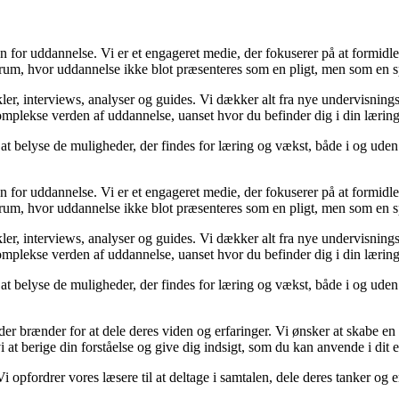
n for uddannelse. Vi er et engageret medie, der fokuserer på at formidle
t rum, hvor uddannelse ikke blot præsenteres som en pligt, men som en 
kler, interviews, analyser og guides. Vi dækker alt fra nye undervisning
omplekse verden af uddannelse, uanset hvor du befinder dig i din læring
r at belyse de muligheder, der findes for læring og vækst, både i og uden
n for uddannelse. Vi er et engageret medie, der fokuserer på at formidle
t rum, hvor uddannelse ikke blot præsenteres som en pligt, men som en 
kler, interviews, analyser og guides. Vi dækker alt fra nye undervisning
omplekse verden af uddannelse, uanset hvor du befinder dig i din læring
r at belyse de muligheder, der findes for læring og vækst, både i og uden
 der brænder for at dele deres viden og erfaringer. Vi ønsker at skabe 
 at berige din forståelse og give dig indsigt, som du kan anvende i dit eg
i opfordrer vores læsere til at deltage i samtalen, dele deres tanker og e