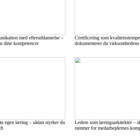
nikation med efteruddannelse –
Certificering som kvalitetsstemp
du dine kompetencer
dokumenterer du virksomhedens k
in egen læring – sådan styrker du
Ledere som læringsarkitekter – sk
ft
rammer for medarbejdernes komp